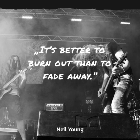
„It’s better to
burn out than to
fade away.“
Neil Young